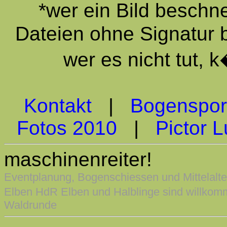
*wer ein Bild beschn
Dateien ohne Signatur 
wer es nicht tut,
Kontakt
|
Bogenspor
Fotos 2010
|
Pictor L
maschinenreiter!
Eventplanung, Bogenschiessen und Mittelalt
Elben HdR Elben und Halblinge sind willkomm
Waldrunde