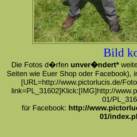
Bild k
Die Fotos d�rfen
unver�ndert*
weite
Seiten wie Euer Shop oder Facebook), i
[URL=http://www.pictorlucis.de/Fot
link=PL_31602]Klick:[IMG]http://www.p
01/PL_316
für Facebook:
http://www.pictorl
01/index.