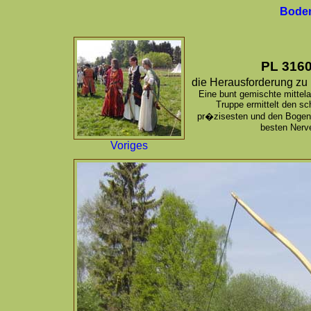
Boden
PL 316
die Herausforderung zu
Eine bunt gemischte mittela
Truppe ermittelt den sc
pr�zisesten und den Boge
besten Nerv
Voriges