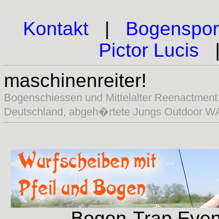
Kontakt
|
Bogenspor
Pictor Lucis
maschinenreiter!
Bogenschiessen und Mittelalter Reenactment
Deutschland, abgeh�rtete Jungs Outdoor W
Bogen-Trap Even