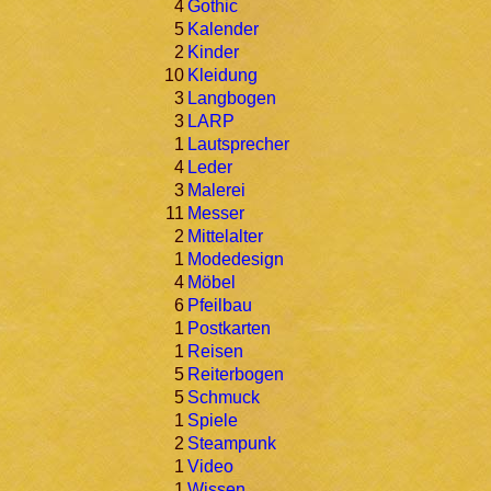
4
Gothic
5
Kalender
2
Kinder
10
Kleidung
3
Langbogen
3
LARP
1
Lautsprecher
4
Leder
3
Malerei
11
Messer
2
Mittelalter
1
Modedesign
4
Möbel
6
Pfeilbau
1
Postkarten
1
Reisen
5
Reiterbogen
5
Schmuck
1
Spiele
2
Steampunk
1
Video
1
Wissen