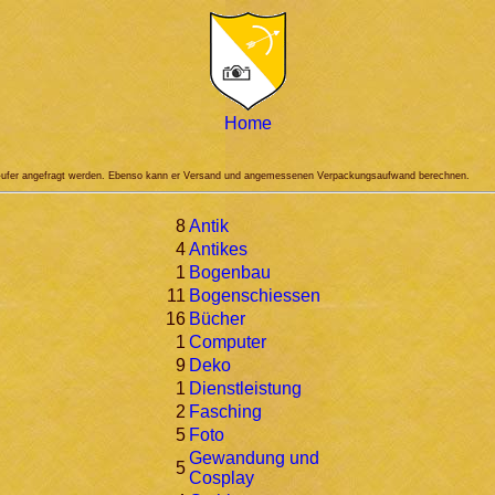
Home
rk�ufer angefragt werden. Ebenso kann er Versand und angemessenen Verpackungsaufwand berechnen.
8
Antik
4
Antikes
1
Bogenbau
11
Bogenschiessen
16
Bücher
1
Computer
9
Deko
1
Dienstleistung
2
Fasching
5
Foto
Gewandung und
5
Cosplay