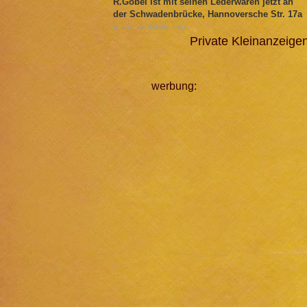
R.Göbel ist mit seinen Lederwaren jetzt an
der Schwadenbrücke, Hannoversche Str. 17a
id: 134 Vs: 641888 r=60
Private Kleinanzeig
werbung: