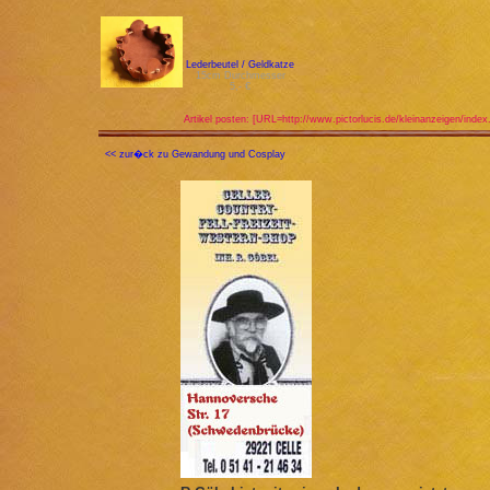
Lederbeutel / Geldkatze
15cm Durchmesser
5,- €
Artikel posten: [URL=http://www.pictorlucis.de/kleinanzeigen/index
<< zur�ck zu Gewandung und Cosplay