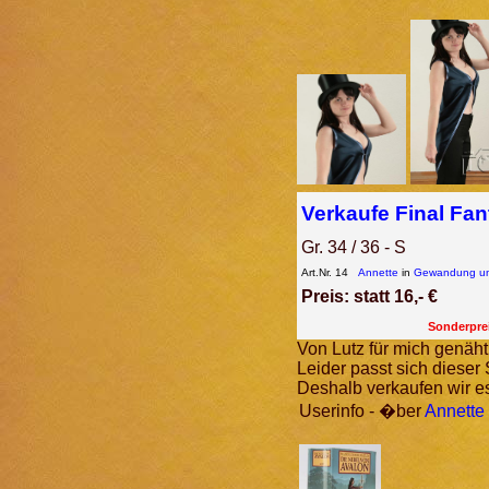
Verkaufe Final Fa
Gr. 34 / 36 - S
Art.Nr. 14
Annette
in
Gewandung un
Preis: statt 16,- €
Sonderprei
Von Lutz für mich genäht
Leider passt sich dieser S
Deshalb verkaufen wir es
Userinfo - �ber
Annette