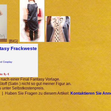
[BIG]
ntasy Frackweste
d Cosplay
s: 9,- €
 nach einer Final Fantasy Vorlage.
toff (Satin ) nicht so gut meiner Figur an.
 unter Selbstkostenpreis.
| Haben Sie Fragen zu diesem Artikel:
Kontaktieren Sie Ann