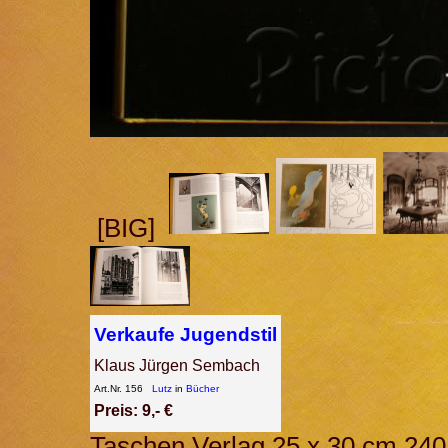
[BIG]
Verkaufe Jugendstil
Klaus Jürgen Sembach
Art.Nr. 156
Lutz
in
Bücher
Preis: 9,- €
Taschen Verlag 25 x 30 cm 240