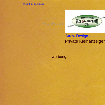
<< zur�ck zu Malerei
id: 130 Vs: 375343 r=42
Arrow Design
id: 19 Vs: 915
Private Kleinanzeig
werbung: