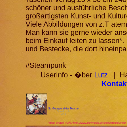
schöner und ausführliche Besc
großartigsten Kunst- und Kultu
Viele Abbildungen von z.T at
Man kann sie gerne wieder ans
beim Einkauf leiten zu lassen*.
und Bestecke, die dort hineinp
#Steampunk
Userinfo - �ber
Lutz
| Hab
Kontakt
St. Georg und der Drache
Öl auf Holz
VB €
Artikel posten: [URL=http://www.pictorlucis.de/kleinanzeigen/index