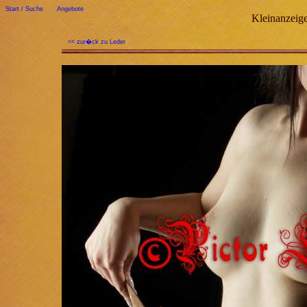
Start / Suche
|
Angebote
Kleinanzeige
<< zur�ck zu Leder