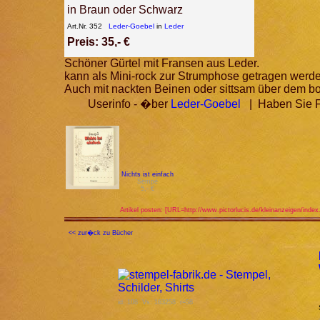
in Braun oder Schwarz
Art.Nr. 352
Leder-Goebel
in
Leder
Preis: 35,- €
Schöner Gürtel mit Fransen aus Leder.
kann als Mini-rock zur Strumphose getragen werd
Auch mit nackten Beinen oder sittsam über dem 
Userinfo - �ber
Leder-Goebel
| Haben Sie Fr
Nichts ist einfach
Sempé
5,- €
Artikel posten: [URL=http://www.pictorlucis.de/kleinanzeigen/index
<< zur�ck zu Bücher
id: 108 Vs: 163258 r=58