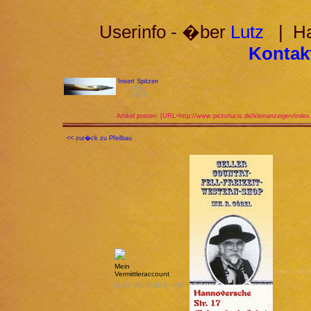
Userinfo - �ber
Lutz
| Hab
Kontakt
Insert Spitzen
125gr
0,80 €
Artikel posten: [URL=http://www.pictorlucis.de/kleinanzeigen/index
<< zur�ck zu Pfeilbau
Mein
Vermittleraccount
id: 27 Vs: 819119 r=59