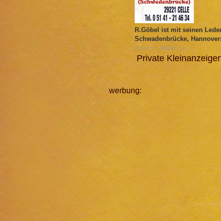
R.Göbel ist mit seinen Leder
Schwadenbrücke, Hannovers
id: 134 Vs: 642388 r=0
Private Kleinanzeig
werbung: