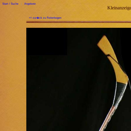
Start / Suche
|
Angebote
Kleinanzeige
<< zur�ck zu Reiterbogen