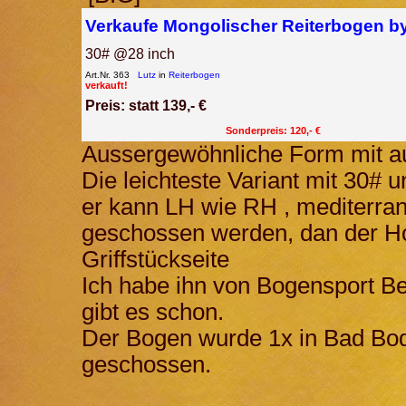
Verkaufe Mongolischer Reiterbogen by
30# @28 inch
Art.Nr. 363
Lutz
in
Reiterbogen
verkauft!
Preis: statt 139,- €
Sonderpreis: 120,- €
Aussergewöhnliche Form mit a
Die leichteste Variant mit 30#
er kann LH wie RH , mediterra
geschossen werden, dan der Ho
Griffstückseite
Ich habe ihn von Bogensport Bei
gibt es schon.
Der Bogen wurde 1x in Bad Bo
geschossen.