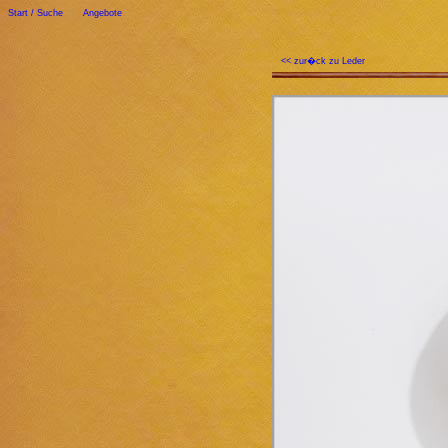
Start / Suche
|
Angebote
<< zur�ck zu Leder