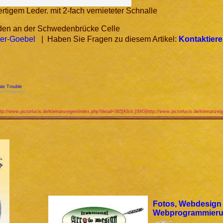
tigem Leder. mit 2-fach vernieteter Schnalle
den an der Schwedenbrücke Celle
er-Goebel
| Haben Sie Fragen zu diesem Artikel:
Kontaktiere
le Trouble
n Fotografin
tp://www.pictorlucis.de/kleinanzeigen/index.php?detail=365]Klick:[IMG]http://www.pictorlucis.de/kleinanze
Fotos, Webdesign
Webprogrammier