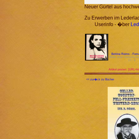
Neuer Gürtel aus hochwer
Zu Erwerben im Lederla
Userinfo - �ber
Led
Bettina Reims - Fema
Werk einer französiche
17,- €
Artikel posten: [URL=ht
<< zur�ck zu Bücher