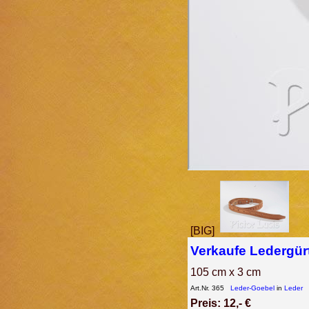
[BIG]
Verkaufe Ledergür
105 cm x 3 cm
Art.Nr. 365
Leder-Goebel
in
Leder
Preis: 12,- €