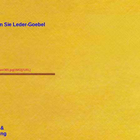
n Sie Leder-Goebel
igen/365.jpg[/IMG][/URL]
 &
ung