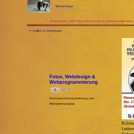
Bambusbogen
Reiterbogen, Recurve
130,- €
Artikel posten: [URL=http://www.pictorlucis.de/kleinanzeigen/index
<< zur�ck zu Reiterbogen
Fotos, Webdesign &
Webprogrammierung
Suchmaschinenoptimierung und
Webseitenanalyse.
id: 13 Vs: 2720328 r=30
R.Göbe
Lederw