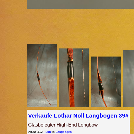
Verkaufe Lothar Noll Langbogen 39#
Glasbelegter High-End Longbow
Art.Nr. 412
Lutz
in
Langbogen