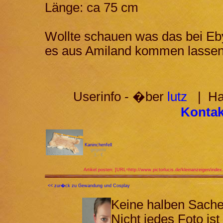
Länge: ca 75 cm
Wollte schauen was das bei Eby
es aus Amiland kommen lassen
Userinfo - �ber
lutz
| Hab
Kontakt
Kaninchenfell
gegerbt
3,- €
Artikel posten: [URL=http://www.pictorlucis.de/kleinanzeigen/index
<< zur�ck zu Gewandung und Cosplay
Keine halben Sach
Nicht jedes Foto ist