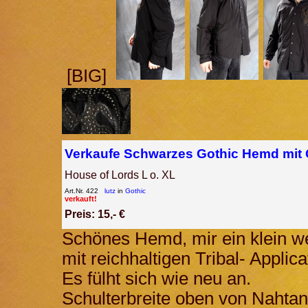
[BIG]
Verkaufe Schwarzes Gothic Hemd mit G
House of Lords L o. XL
Art.Nr. 422
lutz
in
Gothic
verkauft!
Preis: 15,- €
Schönes Hemd, mir ein klein we
mit reichhaltigen Tribal- Applic
Es fülht sich wie neu an.
Schulterbreite oben von Nahta