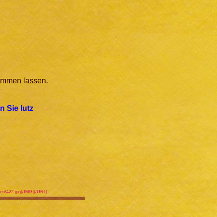
kommen lassen.
n Sie lutz
igen/422.jpg[/IMG][/URL]