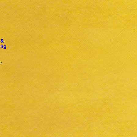
 &
ung
nd