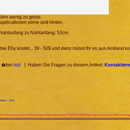
lein wenig zu gross.
 Applicationen vorne und hinten.
 Nahtanfang zu Nahtanfang: 52cm
bei Eby kostet... 39 - 50$ und dann müsst Ihr es aus Amiland 
 - �ber
lutz
| Haben Sie Fragen zu diesem Artikel:
Kontaktiere
lalter - Goa
tp://www.pictorlucis.de/kleinanzeigen/index.php?detail=422]Klick:[IMG]http://www.pictorlucis.de/kleinanze