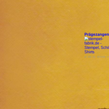
Prägezangen
id: 109 Vs: 3674349 r=