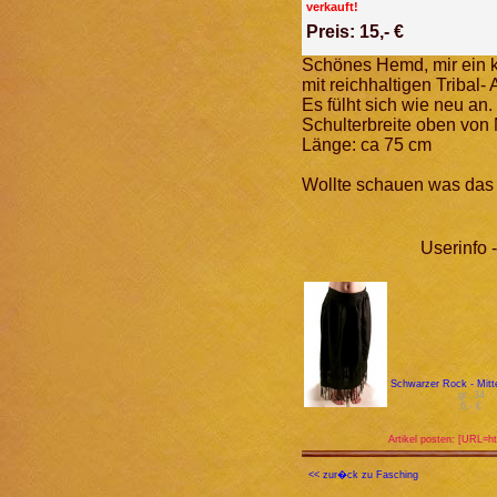
verkauft!
Preis: 15,- €
Schönes Hemd, mir ein k
mit reichhaltigen Tribal-
Es fülht sich wie neu an.
Schulterbreite oben von
Länge: ca 75 cm
Wollte schauen was das 
Userinfo
Schwarzer Rock - Mitte
gr. 34
6,- €
Artikel posten: [URL=ht
<< zur�ck zu Fasching