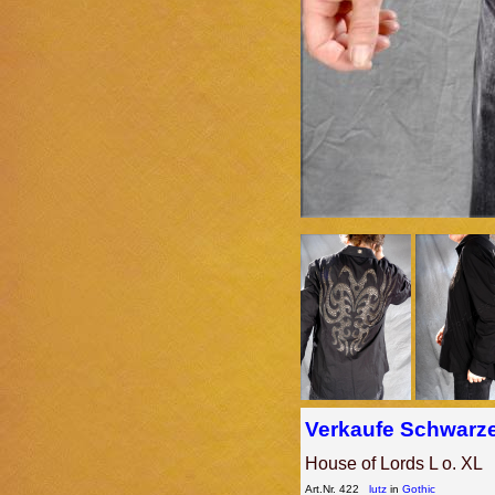
Verkaufe Schwarze
House of Lords L o. XL
Art.Nr. 422
lutz
in
Gothic