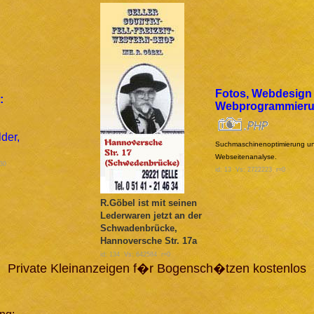
Fotos, Webdesign
:
Webprogrammier
Suchmaschinenoptimierung u
Webseitenanalyse.
30
id: 13 Vs: 2722223 r=0
R.Göbel ist mit seinen
Lederwaren jetzt an der
Schwadenbrücke,
Hannoversche Str. 17a
id: 134 Vs: 642584 r=0
Private Kleinanzeigen f�r Bogensch�tzen kostenlos