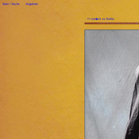
Start / Suche
|
Angebote
<< zur�ck zu Gothic