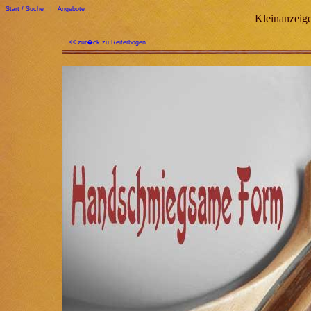
Start / Suche
|
Angebote
Kleinanzeige
<< zur�ck zu Reiterbogen