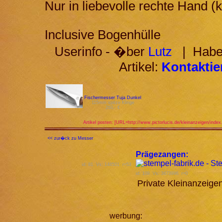
Nur in liebevolle rechte Hand 
Inclusive Bogenhülle
Userinfo - �ber
Lutz
| Haben
Artikel:
Kontaktie
Fischermesser Tuja Dunkel
115mm spitze Klinge
260,- €
Artikel posten: [URL=http://www.pictorlucis.de/kleinanzeigen/index
<< zur�ck zu Messer
Prägezangen:
id: 81 Vs: 148501 r=53
id: 109 Vs: 3673996 r=0
Private Kleinanzeig
werbung: