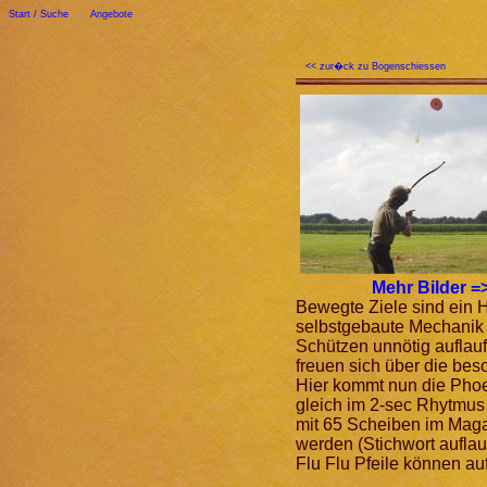
Start / Suche
|
Angebote
<< zur�ck zu Bogenschiessen
Mehr Bilder =
Bewegte Ziele sind ein Hi
selbstgebaute Mechanik 
Schützen unnötig auflauf
freuen sich über die be
Hier kommt nun die Phoe
gleich im 2-sec Rhytmus
mit 65 Scheiben im Maga
werden (Stichwort auflau
Flu Flu Pfeile können au