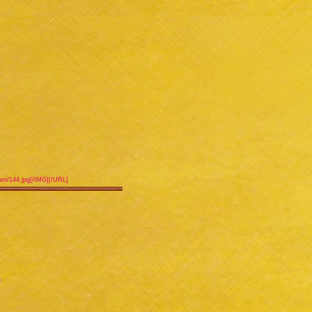
igen/144.jpg[/IMG][/URL]
0