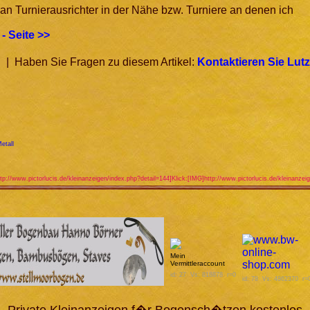
 an Turnierausrichter in der Nähe bzw. Turniere an denen ich
- Seite >>
| Haben Sie Fragen zu diesem Artikel:
Kontaktieren Sie Lutz
etall
tp://www.pictorlucis.de/kleinanzeigen/index.php?detail=144]Klick:[IMG]http://www.pictorlucis.de/kleinanze
Mein
Vermittleraccount
id: 27 Vs: 818878 r=0
id: 78 Vs: 4862370 r=