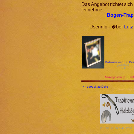
Das Angebot richtet sich
teilnehme.
Bogen-Trap 
Userinfo - �ber
Lutz
Bilderrahmen 10 x 15 M
goldeffekt
3,- €
Artikel posten: [URL=ht
<< zur�ck zu Deko
id: 150 Vs: 947740 r=30