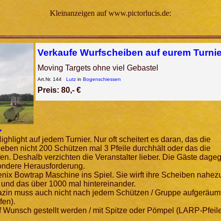
Kleinanzeigen auf www.pictorlucis.de:
Verkaufe Wurfscheiben auf eurem Turnie
Moving Targets ohne viel Gebastel
Art.Nr. 144
Lutz
in
Bogenschiessen
Preis: 80,- €
>
ghlight auf jedem Turnier. Nur oft scheitert es daran, das die
eben nicht 200 Schützen mal 3 Pfeile durchhält oder das die
en. Deshalb verzichten die Veranstalter lieber. Die Gäste dage
sondere Herausforderung.
nix Bowtrap Maschine ins Spiel. Sie wirft ihre Scheiben nahez
 und das über 1000 mal hintereinander.
zin muss auch nicht nach jedem Schützen / Gruppe aufgeräum
fen).
f Wunsch gestellt werden / mit Spitze oder Pömpel (LARP-Pfeile