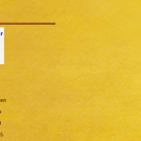
r
gen
u
t
).