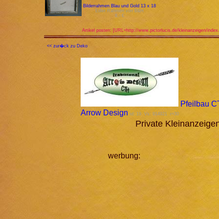
Bilderrahmen Blau und Gold 13 x 18
Edler Rahmen von B&H
8,- €
Artikel posten: [URL=http://www.pictorlucis.de/kleinanzeigen/index
<< zur�ck zu Deko
Pfeilbau 
Arrow Design
id: 19 Vs: 914921 r=30
Private Kleinanzeig
werbung: