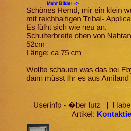
Mehr Bilder =>
Schönes Hemd, mir ein klein we
mit reichhaltigen Tribal- Applic
Es fülht sich wie neu an.
Schulterbreite oben von Nahta
52cm
Länge: ca 75 cm
Wollte schauen was das bei Eby
dann müsst Ihr es aus Amilan
Userinfo - �ber
lutz
| Haben
Artikel:
Kontaktie