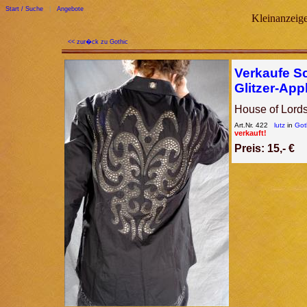
Start / Suche
|
Angebote
Kleinanzeige
<< zur�ck zu Gothic
Verkaufe S
Glitzer-App
House of Lords
Art.Nr. 422
lutz
in
Got
verkauft!
Preis: 15,- €