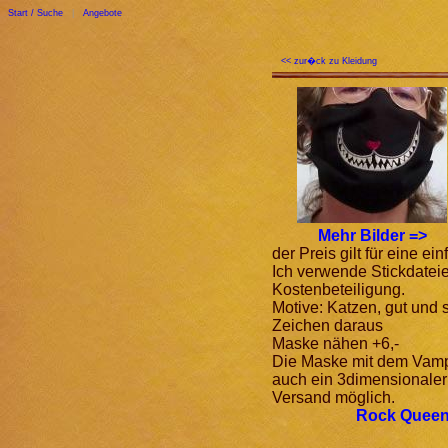
Start / Suche
|
Angebote
<< zur�ck zu Kleidung
Mehr Bilder =>
der Preis gilt für eine e
Ich verwende Stickdateie
Kostenbeteiligung.
Motive: Katzen, gut und 
Zeichen daraus
Maske nähen +6,-
Die Maske mit dem Vampi
auch ein 3dimensionaler 
Versand möglich.
Rock Queen