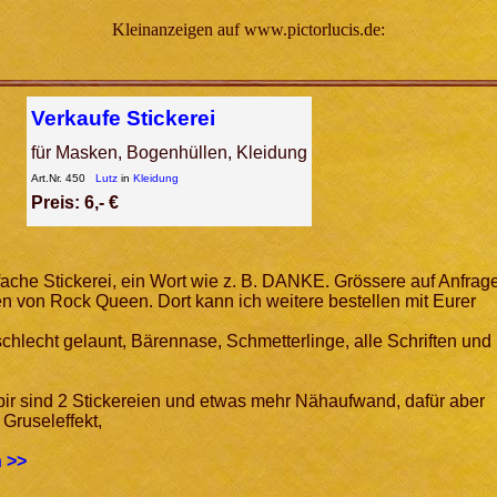
Kleinanzeigen auf www.pictorlucis.de:
Verkaufe Stickerei
für Masken, Bogenhüllen, Kleidung
Art.Nr. 450
Lutz
in
Kleidung
Preis: 6,- €
infache Stickerei, ein Wort wie z. B. DANKE. Grössere auf Anfrag
n von Rock Queen. Dort kann ich weitere bestellen mit Eurer
schlecht gelaunt, Bärennase, Schmetterlinge, alle Schriften und
r sind 2 Stickereien und etwas mehr Nähaufwand, dafür aber
Gruseleffekt,
 >>