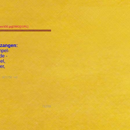
igen/450.jpg[/IMG][/URL]
zangen:
s: 3671756 r=0
712764