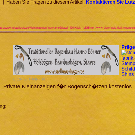
| Haben Sie Fragen zu diesem Artikel:
Kontaktieren Sie Lutz
tp://www.pictorlucis.de/kleinanzeigen/index.php?detail=450]Klick:[IMG]http://www.pictorlucis.de/kleinanze
Präge
id: 150 Vs: 947629 r=30
id: 109 V
Private Kleinanzeigen f�r Bogensch�tzen kostenlos
ng: