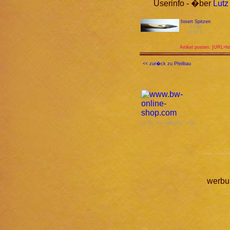
Userinfo - �ber
Lutz
Insert Spitzen
125gr
0,80 €
Artikel posten: [URL=ht
<< zur�ck zu Pfeilbau
id: 78 Vs: 4861654 r=30
werbu