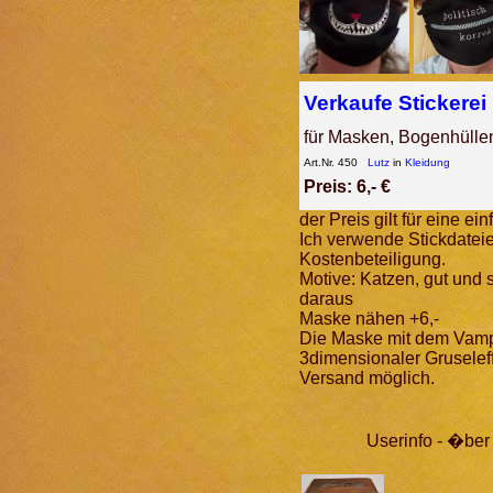
Verkaufe Stickerei
für Masken, Bogenhülle
Art.Nr. 450
Lutz
in
Kleidung
Preis: 6,- €
der Preis gilt für eine e
Ich verwende Stickdateie
Kostenbeteiligung.
Motive: Katzen, gut und 
daraus
Maske nähen +6,-
Die Maske mit dem Vampi
3dimensionaler Gruseleff
Versand möglich.
Userinfo - �be